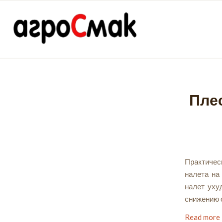
Пле
Практичес
налета на
налет уху
снижению 
Read more