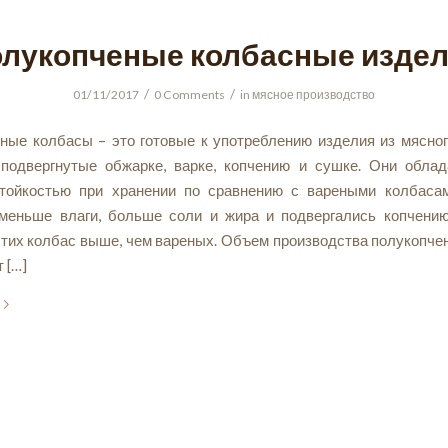
лукопченые колбасные изде
/
/
01/11/2017
0 Comments
in
мясное производство
ные колбасы – это готовые к употреблению изделия из мясно
 подвергнутые обжарке, варке, копчению и сушке. Они обла
тойкостью при хранении по сравнению с вареными колбасам
меньше влаги, больше соли и жира и подвергались копчени
этих колбас выше, чем вареных. Объем производства полукопче
 […]