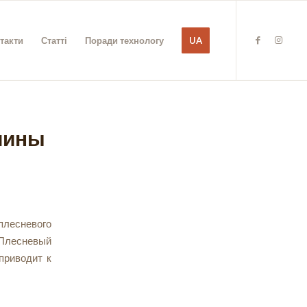
такти
Статті
Поради технологу
UA
чины
плесневого
 Плесневый
приводит к