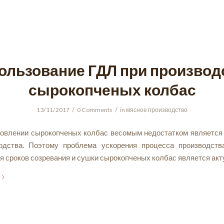
ользование ГДЛ при производ
сырокопченых колбас
/
/
13/11/2017
0 Comments
in
мясное производство
товлении сырокопченых колбас весомым недостатком является
одства. Поэтому проблема ускорения процесса производст
я сроков созревания и сушки сырокопченых колбас является акт