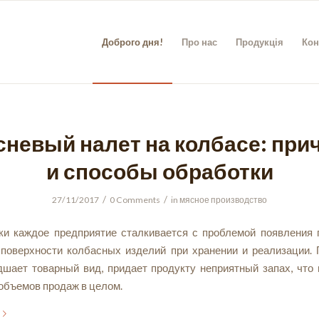
Доброго дня!
Про нас
Продукція
Кон
сневый налет на колбасе: при
и способы обработки
/
/
27/11/2017
0 Comments
in
мясное производство
ки каждое предприятие сталкивается с проблемой появления 
 поверхности колбасных изделий при хранении и реализации.
дшает товарный вид, придает продукту неприятный запах, что 
объемов продаж в целом.