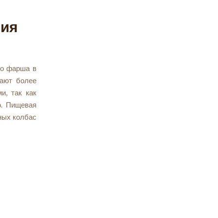
лия
го фарша в
дают более
и, так как
ю. Пищевая
ных колбас