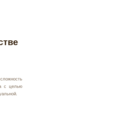
стве
 сложность
ва с целью
уальной.