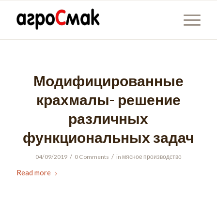
Модифицированные
крахмалы- решение
различных
функциональных задач
/
/
04/09/2019
0 Comments
in
мясное производство
Read more