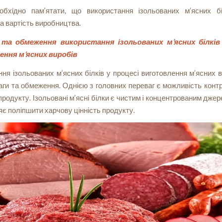
обхідно пам’ятати, що використання ізольованих м’ясних б
а вартість виробництва.
 та обмеження використання ізольованих м’ясних білків 
ння м’ясних виробів
ня ізольованих м’ясних білків у процесі виготовлення м’ясних 
аги та обмеження. Однією з головних переваг є можливість конт
продукту. Ізольовані м’ясні білки є чистим і концентрованим джер
є поліпшити харчову цінність продукту.