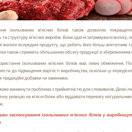
ння ізольованих м’ясних білків також дозволяє покращити
ь та структуру м’ясних виробів. Вони здатні затримувати вологу,
 вологи всередині продукту, що робить його більш апетитним 
ілки також сприяють збільшенню обсягу продукції зі збереженням я
ористання ізольованих м’ясних білків має певні обмеження. По
ести до підвищення вартості виробництва, оскільки ці інгредієн
іж традиційні добавки чи замінники.
може виникнути проблема з прийнятністю для споживачів. Деякі 
ічну реакцію на м’ясні білки або віддавати перевагу натуральни
к.
ви застосування ізольованих м’ясних білків у виробницт
в