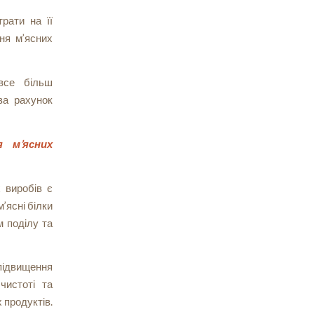
рати на її
ня м’ясних
 все більш
за рахунок
я м’ясних
х виробів є
’ясні білки
 поділу та
підвищення
чистоті та
х продуктів.