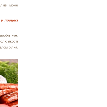
ілків може
у процесі
виробів має
ролю якості
елом білка,