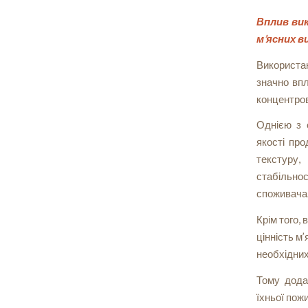
Вплив вик
м’ясних в
Використа
значно впл
концентров
Однією з 
якості про
текстуру,
стабільно
споживача
Крім того,
цінність м
необхідних
Тому дода
їхньої пожи