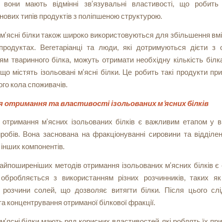
, вони мають відмінні зв’язувальні властивості, що робит
нових типів продуктів з поліпшеною структурою.
 м’ясні білки також широко використовуються для збільшення вмі
продуктах. Вегетаріанці та люди, які дотримуються дієти з
м тваринного білка, можуть отримати необхідну кількість білк
 що містять ізольовані м’ясні білки. Це робить такі продукти п
го кола споживачів.
я отримання та властивості ізольованих м’ясних білків
я отримання м’ясних ізольованих білків є важливим етапом у в
робів. Вона заснована на фракціонуванні сировини та відділен
д інших компонентів.
айпоширеніших методів отримання ізольованих м’ясних білків є 
обробляється з використанням різних розчинників, таких я
і розчини солей, що дозволяє витягти білки. Після цього слі
а концентрування отриманої білкової фракції.
 м’ясні білки мають ряд корисних властивостей, які роблять їх п