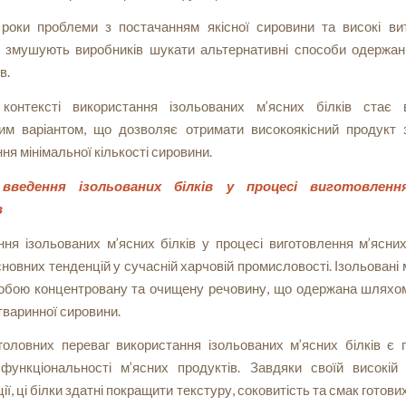
 роки проблеми з постачанням якісної сировини та високі вит
 змушують виробників шукати альтернативні способи одержан
в.
онтексті використання ізольованих м’ясних білків стає
им варіантом, що дозволяє отримати високоякісний продукт 
ня мінімальної кількості сировини.
введення ізольованих білків у процесі виготовленн
в
ня ізольованих м’ясних білків у процесі виготовлення м’ясни
сновних тенденцій у сучасній харчовій промисловості. Ізольовані м
обою концентровану та очищену речовину, що одержана шляхом
варинної сировини.
головних переваг використання ізольованих м’ясних білків є 
 функціональності м’ясних продуктів. Завдяки своїй високій 
ї, ці білки здатні покращити текстуру, соковитість та смак готови