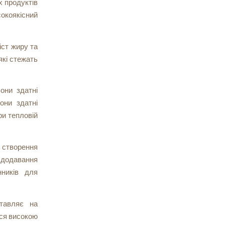
х продуктів
окоякісний
іст жиру та
які стежать
Вони здатні
они здатні
ри тепловій
ь створення
додавання
нників для
ставляє на
ься високою