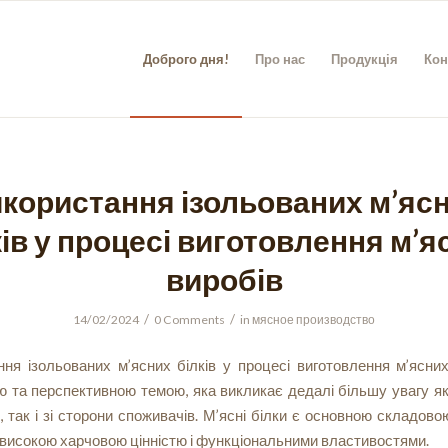
Доброго дня!
Про нас
Продукція
Кон
користання ізольованих м’яс
ків у процесі виготовлення м’я
виробів
/
/
14/02/2024
0 Comments
in
мясное производство
ня ізольованих м’ясних білків у процесі виготовлення м’ясни
 та перспективною темою, яка викликає дедалі більшу увагу як
, так і зі сторони споживачів. М’ясні білки є основною складово
високою харчовою цінністю і функціональними властивостями.