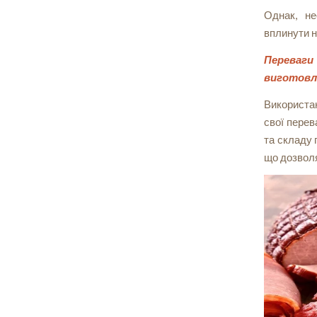
Однак, не
вплинути н
Переваги
виготовле
Використан
свої перев
та складу 
що дозволя