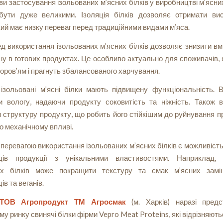
и застосування ізольованих м’ясних білків у виробництві м’ясни
бути дуже великими. Ізоляція білків дозволяє отримати вис
кий має низку переваг перед традиційними видами м’яса.
 використання ізольованих м’ясних білків дозволяє знизити вм
у в готових продуктах. Це особливо актуально для споживачів, 
доров’ям і прагнуть збалансованого харчування.
 ізольовані м’ясні білки мають підвищену функціональність. 
и вологу, надаючи продукту соковитість та ніжність. Також в
структуру продукту, що робить його стійкішим до руйнування п
о механічному впливі.
перевагою використання ізольованих м’ясних білків є можливіст
дів продукції з унікальними властивостями. Наприклад, 
их білків може покращити текстуру та смак м’ясних замі
ів та веганів.
ТОВ
Агропродукт ТМ Агросмак
(м. Харків) наразі пред
му ринку свинячі білки фірми Vepro Meat Proteins, які відрізняют