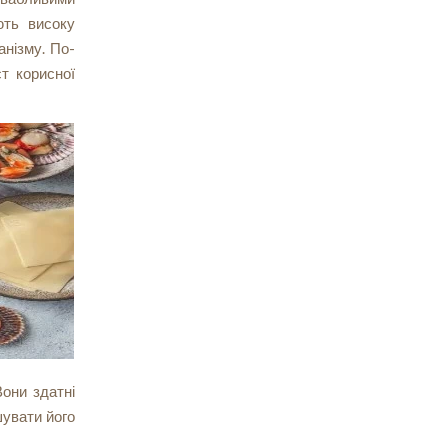
ють високу
анізму. По-
ст корисної
Вони здатні
шувати його