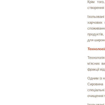
Крім того
створення 
Ізольовані
харчових 
споживання
продуктів,
для широко
Технологі
Технологі
м’ясних ви
фракції ві
Одним із н
Сировина 
спеціальн
очищення т
Ізольовані