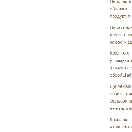
Перспектив
обіцяють 
продукт, я
Насамперед
холестерин
за своїм з
Крім того,
утримуват
формувати 
обробці аб
Ще однією 
нових ви
ізольован
вегетаріанц
Компанія
українсько