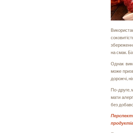
Використа
соковитіст
збереження
на смак. Б
Однак вик
може призв
дорожчі, н
По-друге, 
мати алерг
без добаво
Перспекти
продукті