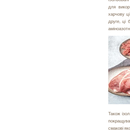
для викор
харчову ці
друге, ці 
аміноазотн
Також ізол
покращуват
смакові яко