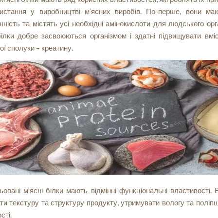
истання у виробництві м’ясних виробів. По-перше, вони ма
нність та містять усі необхідні амінокислоти для людського орг
білки добре засвоюються організмом і здатні підвищувати вмі
ої сполуки – креатину.
ьовані м’ясні білки мають відмінні функціональні властивості. 
и текстуру та структуру продукту, утримувати вологу та поліп
сті.