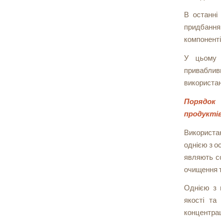
В останні
придбання
компоненті
У цьому к
приваблив
використан
Порядок 
продукті
Використан
однією з о
являють с
очищення т
Однією з 
якості та
концентраці