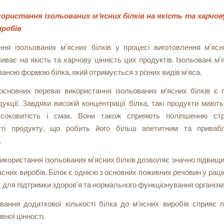
ористання ізольованих м’ясних білків на якість та харчов
иробів
ння ізольованих м’ясних білків у процесі виготовлення м’ясн
иває на якість та харчову цінність цих продуктів. Ізольовані м’я
аною формою білка, який отримується з різних видів м’яса.
основних переваг використання ізольованих м’ясних білків є 
дукції. Завдяки високій концентрації білка, такі продукти мают
 соковитість і смак. Вони також сприяють поліпшенню ст
сті продукту, що робить його більш апетитним та прива
.
 використання ізольованих м’ясних білків дозволяє значно підвищ
’ясних виробів. Білок є однією з основних поживних речовин у раці
 для підтримки здоров’я та нормального функціонування організм
вання додаткової кількості білка до м’ясних виробів сприяє 
вної цінності.