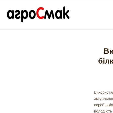
Ви
біл
Використан
актуальною
виробників
володіють 