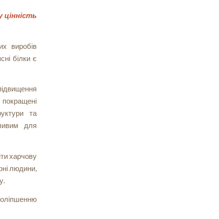
у цінність
их виробів
сні білки є
підвищення
ь покращені
руктури та
бливим для
ити харчову
оні людини,
у.
поліпшенню