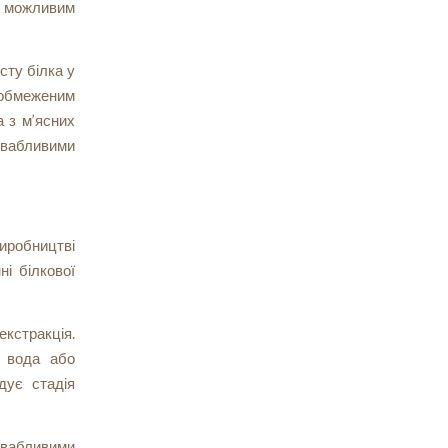
ь можливим
сту білка у
 обмеженим
а з м’ясних
ривабливими
иробництві
ні білкової
екстракція.
к вода або
дує стадія
ривабливими