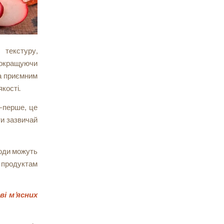
 текстуру,
 покращуючи
та приємним
кості.
-перше, це
ти зазвичай
люди можуть
м продуктам
ві м’ясних