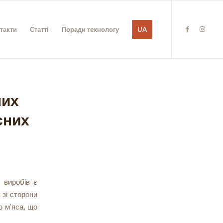
такти
Статті
Поради технологу
UA
них
сних
х виробів є
 зі сторони
ю м’яса, що