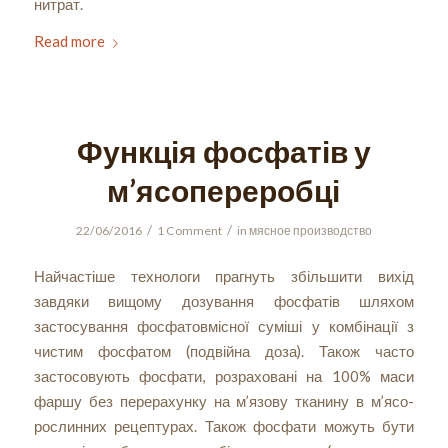
нитрат.
Read more
Функція фосфатів у
м’ясопереробці
/
/
22/06/2016
1 Comment
in
мясное производство
Найчастіше технологи прагнуть збільшити вихід
завдяки вищому дозування фосфатів шляхом
застосування фосфатовмісної суміші у комбінації з
чистим фосфатом (подвійна доза). Також часто
застосовують фосфати, розраховані на 100% маси
фаршу без перерахунку на м’язову тканину в м’ясо-
рослинних рецептурах. Також фосфати можуть бути