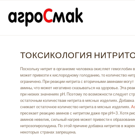
ТОКСИКОЛОГИЯ НИТРИТ
Поскольку нитрит в организме человека окисляет гемоглобин в
может привезти к кислородному голоданию, то количество нитр
ограничено. При реакции нитрита с вторичными аминами могут 
амины, что может негативно сказываться на здоровье. Эта реа
при низких значениях рН. Поэтому по возможности следует ст
остаточным количествам нитрита в мясных изделиях. Добавка
снижает остаточное количество нитрита в мясных изделиях.
А
пресекает реакцию аминов с нитритом даже при рН=3. Хотя рис
аминов невелик, сильный нагрев может привести к образовани
нитрозопиролидина. По этой причине добавка нитритов в жаре
некоторых странах запрещена.