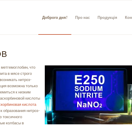
Доброго дня!
Про нас
Продукція
Кон
ОВ
 метгемоглобин, что
ита в мясе строго
возникать нитроз-
кция возможна только
ремиться к низким
 аскорбиновой кислоты
скорбиновая кислота
к образования нитроз-
ю токсичного
ные колбасы в