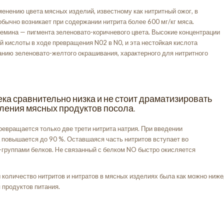
енению цвета мясных изделий, известному как нитритный ожог, в
обычно возникает при содержании нитрита более 600 мг/кг мяса.
емина — пигмента зеленовато-коричневого цвета. Высокие концентрации
й кислоты в ходе превращения N02 в N0, и эта нестойкая кислота
анию зеленовато-желтого окрашивания, характерного для нитритного
ека сравнительно низка и не стоит драматизировать
ления мясных продуктов посола.
евращается только две трети нитрита натрия. При введении
повышается до 90 %. Оставшаяся часть нитритов вступает во
-группами белков. He связанный с белком NO быстро окисляется
 количество нитритов и нитратов в мясных изделиях была как можно ниже
 продуктов питания.