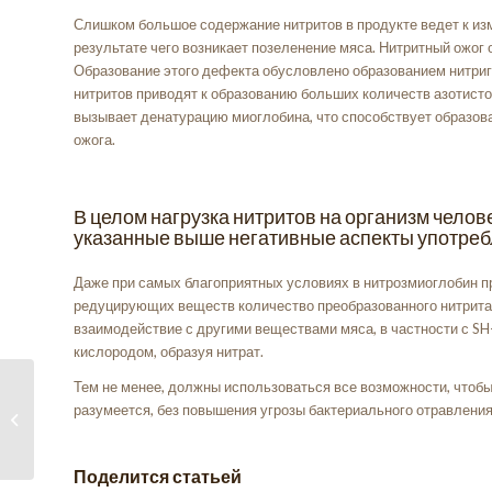
Слишком большое содержание нитритов в продукте ведет к изм
результате чего возникает позеленение мяса. Нитритный ожог 
Образование этого дефекта обусловлено образованием нитриг
нитритов приводят к образованию больших количеств азотисто
вызывает денатурацию миоглобина, что способствует образов
ожога.
В целом нагрузка нитритов на организм челов
указанные выше негативные аспекты употреб
Даже при самых благоприятных условиях в нитрозмиоглобин пр
редуцирующих веществ количество преобразованного нитрита 
взаимодействие с другими веществами мяса, в частности с SH
кислородом, образуя нитрат.
Тем не менее, должны использоваться все возможности, чтобы
Функція фосфатів у
разумеется, без повышения угрозы бактериального отравления
м’ясопереробці
Поделится статьей