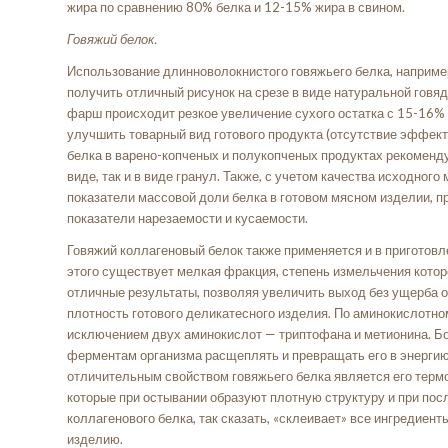
жира по сравнению 80% белка и 12-15% жира в свином.
Говяжий белок.
Использование длинноволокнистого говяжьего белка, наприме
получить отличный рисунок на срезе в виде натуральной говя
фарш происходит резкое увеличение сухого остатка с 15-16% 
улучшить товарный вид готового продукта (отсутствие эффект
белка в варено-копченых и полукопченых продуктах рекоменду
виде, так и в виде гранул. Также, с учетом качества исходног
показатели массовой доли белка в готовом мясном изделии, п
показатели нарезаемости и кусаемости.
Говяжий коллагеновый белок также применяется и в приготов
этого существует мелкая фракция, степень измельчения котор
отличные результаты, позволяя увеличить выход без ущерба о
плотность готового деликатесного изделия. По аминокислотно
исключением двух аминокислот — триптофана и метионина. Бол
ферментам организма расщеплять и превращать его в энерги
отличительным свойством говяжьего белка является его термоо
которые при остывании образуют плотную структуру и при по
коллагенового белка, так сказать, «склеивает» все ингредиен
изделию.