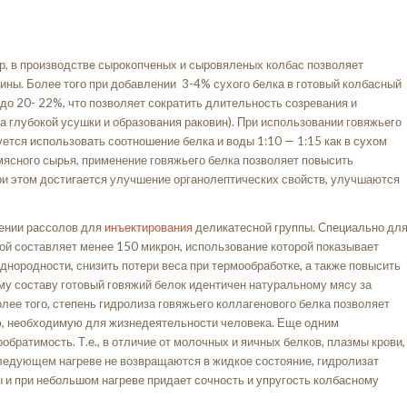
р, в производстве сырокопченых и сыровяленых колбас позволяет
дины. Более того при добавлении 3-4% сухого белка в готовый колбасный
до 20- 22%, что позволяет сократить длительность созревания и
а глубокой усушки и образования раковин). При использовании говяжьего
ется использовать соотношение белка и воды 1:10 — 1:15 как в сухом
о мясного сырья, применение говяжьего белка позволяет повысить
ри этом достигается улучшение органолептических свойств, улучшаются
лении рассолов для
инъектирования
деликатесной группы. Специально дл
ой составляет менее 150 микрон, использование которой показывает
днородности, снизить потери веса при термообработке, а также повысить
му составу готовый говяжий белок идентичен натуральному мясу за
ее того, степень гидролиза говяжьего коллагенового белка позволяет
ю, необходимую для жизнедеятельности человека. Еще одним
братимость. Т.е., в отличие от молочных и яичных белков, плазмы крови,
следующем нагреве не возвращаются в жидкое состояние, гидролизат
ты и при небольшом нагреве придает сочность и упругость колбасному