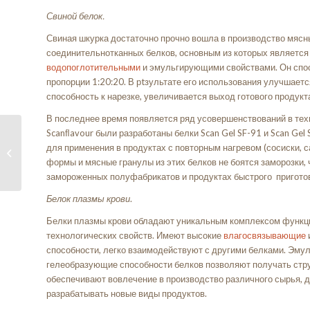
Свиной белок.
Свиная шкурка достаточно прочно вошла в производство мясн
соединительнотканных белков, основным из которых является
водопоглотительными
и эмульгирующими свойствами. Он спосо
пропорции 1:20:20. В рtзультате его использования улучшаетс
способность к нарезке, увеличивается выход готового продукт
В последнее время появляется ряд усовершенствований в тех
Scanﬂavour были разработаны белки Scan Gel SF-91 и Scan Ge
Вареные колбасные
для применения в продуктах с повторным нагревом (сосиски, с
изделия
формы и мясные гранулы из этих белков не боятся заморозки,
(эмульгированные...
замороженных полуфабрикатов и продуктах быстрого пригото
Белок плазмы крови
.
Белки плазмы крови обладают уникальным комплексом функц
технологических свойств. Имеют высокие
влагосвязывающие
способности, легко взаимодействуют с другими белками. Эму
гелеобразующие способности белков позволяют получать стр
обеспечивают вовлечение в производство различного сырья, 
разрабатывать новые виды продуктов.