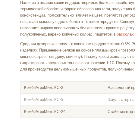
Наличие в плазме крови водорастворимых белков способствуе
термической обработки фарша образованию геля, получению 
консистенции, положительно влияет на цвет, препятствует от
повышает массовую долю белка в готовом продукте. Совоку
позволяет широко использовать белки плазмы крови в рецепт
полукопченых, варено-копченых колбас, паштетов, в
рассолах
Средняя дозировка плазмы в конечном продукте около 0,5%. 
изделиях. Применение белков на основе плазмы крови позволя
мясное сырье (говядину, свинину). Плазму крови используют в
гидратировать предварительно в соотношении 1:10. Плазму кр
для производства цельномышечных продуктов, полукопченых 
КомбиАгроМикс КС-2
Рассольный пр
КомбиАгроМикс КС-5
Эмульгатор на
КомбиАгроМикс КС-24
Стабилизатор 