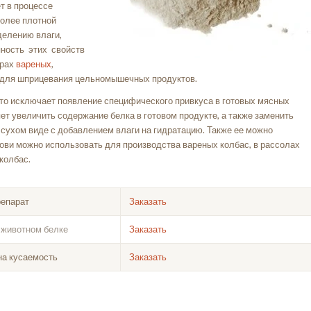
т в процессе
более плотной
делению влаги,
пность этих свойств
урах
вареных
,
для шприцевания цельномышечных продуктов.
Это исключает появление специфического привкуса в готовых мясных
ет увеличить содержание белка в готовом продукте, а также заменить
 сухом виде с добавлением влаги на гидратацию. Также ее можно
ови можно использовать для производства вареных колбас, в рассолах
колбас.
епарат
Заказать
 животном белке
Заказать
на кусаемость
Заказать