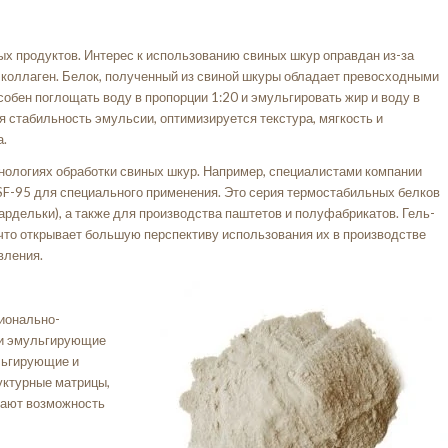
ых продуктов. Интерес к использованию свиных шкур оправдан из-за
 коллаген. Белок, полученный из свиной шкуры обладает превосходными
бен поглощать воду в пропорции 1:20 и эмульгировать жир и воду в
я стабильность эмульсии, оптимизируется текстура, мягкость и
а.
нологиях обработки свиных шкур. Например, специалистами компании
l SF-95 для специального применения. Это серия термостабильных белков
ардельки), а также для производства паштетов и полуфабрикатов. Гель-
 что открывает большую перспективу использования их в производстве
вления.
ионально-
и эмульгирующие
льгирующие и
уктурные матрицы,
дают возможность