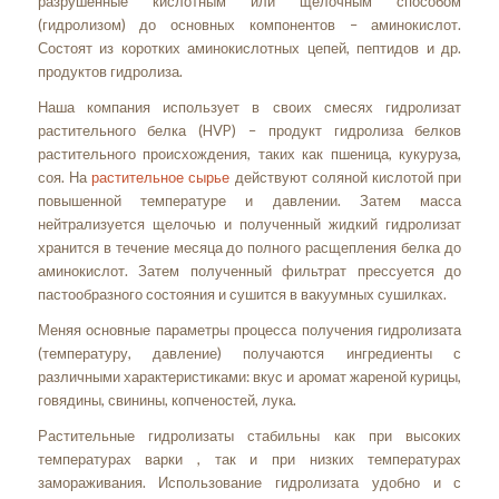
разрушенные кислотным или щелочным способом
(гидролизом) до основных компонентов – аминокислот.
Состоят из коротких аминокислотных цепей, пептидов и др.
продуктов гидролиза.
Наша компания использует в своих смесях гидролизат
растительного белка (HVP) – продукт гидролиза белков
растительного происхождения, таких как пшеница, кукуруза,
соя. На
растительное сырье
действуют соляной кислотой при
повышенной температуре и давлении. Затем масса
нейтрализуется щелочью и полученный жидкий гидролизат
хранится в течение месяца до полного расщепления белка до
аминокислот. Затем полученный фильтрат прессуется до
пастообразного состояния и сушится в вакуумных сушилках.
Меняя основные параметры процесса получения гидролизата
(температуру, давление) получаются ингредиенты с
различными характеристиками: вкус и аромат жареной курицы,
говядины, свинины, копченостей, лука.
Растительные гидролизаты стабильны как при высоких
температурах варки , так и при низких температурах
замораживания. Использование гидролизата удобно и с