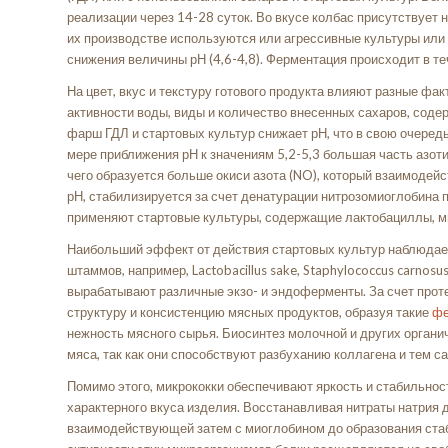
реализации через 14-28 суток. Во вкусе колбас присутствует 
их производстве используются или агрессивные культуры или
снижения величины рН (4,6-4,8). Ферментация происходит в те
На цвет, вкус и текстуру готового продукта влияют разные фак
активности воды, виды и количество внесенных сахаров, содер
фарш ГДЛ и стартовых культур снижает рН, что в свою очеред
мере приближения рН к значениям 5,2-5,3 большая часть азот
чего образуется больше окиси азота (NO), который взаимодейст
рН, стабилизируется за счет денатурации нитрозомиоглобина 
применяют стартовые культуры, содержащие лактобациллы, м
Наибольший эффект от действия стартовых культур наблюдает
штаммов, например, Lactobacillus sake, Staphylococcus carnosu
вырабатывают различные экзо- и эндоферменты. За счет прот
структуру и консистенцию мясных продуктов, образуя такие
фе
нежность мясного сырья. Биосинтез молочной и других орган
мяса, так как они способствуют разбуханию коллагена и тем 
Помимо этого, микрококки обеспечивают яркость и стабильнос
характерного вкуса изделия. Восстанавливая нитраты натрия д
взаимодействующей затем с миоглобином до образования ста