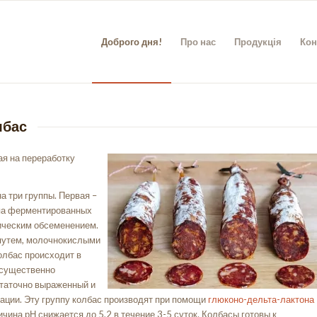
Доброго дня!
Про нас
Продукція
Кон
лбас
ая на переработку
 три группы. Первая –
ппа ферментированных
ическим обсеменением.
путем, молочнокислыми
олбас происходит в
с существенно
статочно выраженный и
тации. Эту группу колбас производят при помощи
глюконо-дельта-лактона
чина рН снижается до 5,2 в течение 3-5 суток. Колбасы готовы к