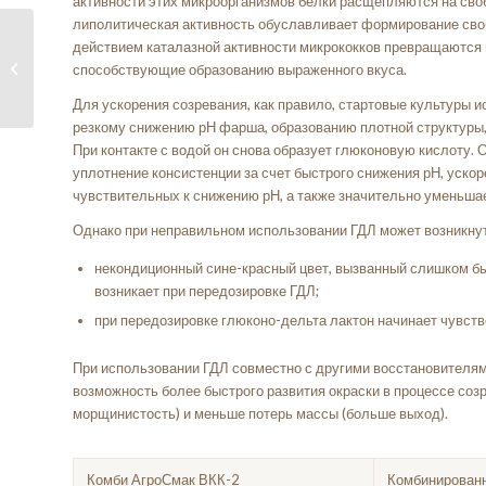
активности этих микроорганизмов белки расщепляются на св
липолитическая активность обуславливает формирование своб
Антиоксидативное
действием каталазной активности микрококков превращаются 
действие веществ в
способствующие образованию выраженного вкуса.
мясных...
Для ускорения созревания, как правило, стартовые культуры 
резкому снижению рН фарша, образованию плотной структуры,
При контакте с водой он снова образует глюконовую кислоту
уплотнение консистенции за счет быстрого снижения рН, уско
чувствительных к снижению рН, а также значительно уменьшает
Однако при неправильном использовании ГДЛ может возникну
некондиционный сине-красный цвет, вызванный слишком бы
возникает при передозировке ГДЛ;
при передозировке глюконо-дельта лактон начинает чувство
При использовании ГДЛ совместно с другими восстановителям
возможность более быстрого развития окраски в процессе соз
морщинистость) и меньше потерь массы (больше выход).
Комби АгроСмак ВКК-2
Комбинированн