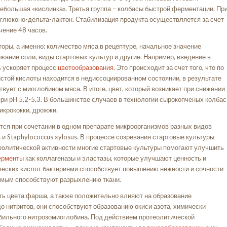
небольшая «кислинка». Третья группа – колбасы быстрой ферментации. Пр
 глюконо-дельта-лактон. Стабилизация продукта осуществляется за счет
чение 48 часов.
торы, а именно: количество мяса в рецептуре, начальное значение
жание соли, виды стартовых культур и другие. Например, введение в
ь ускоряет процесс
цветообразования
. Это происходит за счет того, что по
истой кислоты находится в недиссоциированном состоянии, в результате
вует с миоглобином мяса. В итоге, цвет, который возникает при снижении
при рН 5,2-5,3. В большинстве случаев в технологии сырокопченых колбас
икрококки, дрожжи.
ся при сочетании в одном препарате микроорганизмов разных видов
s и Staphylococcus xylosus. В процессе созревания стартовые культуры
еолитической активности многие стартовые культуры помогают улучшить
рменты
как коллагеназы и эластазы, которые улучшают ценность и
ических кислот бактериями способствует повышению нежности и сочности
самым способствуют разрыхлению ткани.
ть цвета фарша, а также положительно влияют на образование
о нитритов, они способствуют образованию окиси азота, химически
бильного нитрозомиоглобина. Под действием протеолитической