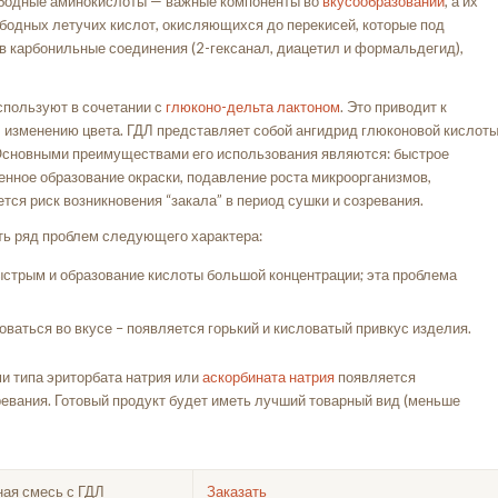
ободные аминокислоты — важные компоненты во
вкусообразовании
, а их
одных летучих кислот, окисляющихся до перекисей, которые под
в карбонильные соединения (2-гексанал, диацетил и формальдегид),
используют в сочетании с
глюконо-дельта лактоном
. Это приводит к
 изменению цвета. ГДЛ представляет собой ангидрид глюконовой кислоты
. Основными преимуществами его использования являются: быстрое
ренное образование окраски, подавление роста микроорганизмов,
ся риск возникновения “закала” в период сушки и созревания.
ть ряд проблем следующего характера:
стрым и образование кислоты большой концентрации; эта проблема
ваться во вкусе – появляется горький и кисловатый привкус изделия.
и типа эриторбата натрия или
аскорбината натрия
появляется
ревания. Готовый продукт будет иметь лучший товарный вид (меньше
ая смесь с ГДЛ
Заказать