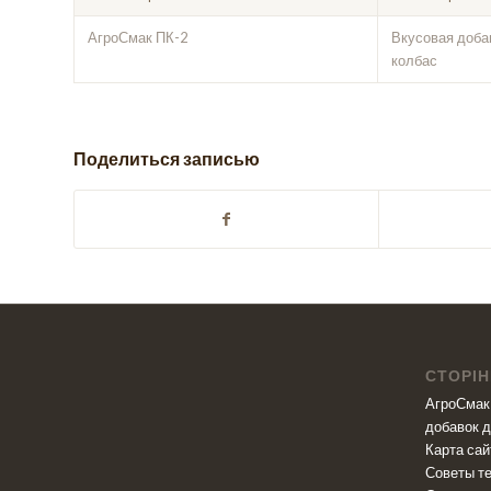
АгроСмак ПК-2
Вкусовая доба
колбас
Поделиться записью
СТОРІН
АгроСмак 
добавок д
Карта сай
Советы т