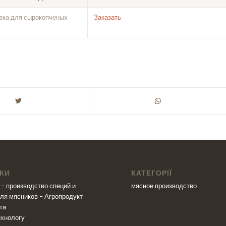
вка для сырокопченых
Заказать
КИ
КАТЕГОРІЇ
– производство специй и
мясное производство
ля мясников – Агропродукт
та
ехнологу