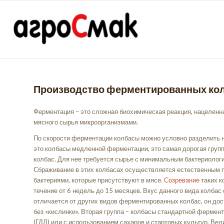
Производство ферментированных ко
Ферментация – это сложная биохимическая реакция, нацеленн
мясного сырья микроорганизмами.
По скорости ферментации колбасы можно условно разделить на
это колбасы медленной ферментации, это самая дорогая гру
колбас. Для нее требуется сырье с минимальным бактериолог
Сбраживание в этих колбасах осуществляется естественным 
бактериями, которые присутствуют в мясе.
Созревание
таких к
течение от 6 недель до 15 месяцев. Вкус данного вида колба
отличается от других видов ферментированных колбас, он до
без «кислинки». Вторая группа – колбасы стандартной фермен
(ГДЛ) или с использованием сахаров и стартовых культур. Вели